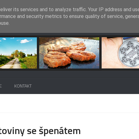
liver its services and to analyze traffic. Your IP address and us
rmance and security metrics to ensure quality of service, gene
buse.
E
KONTAKT
stoviny se špenátem