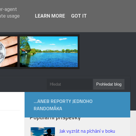
er-agent
rate usage
LEARN MORE
GOT IT
...ANEB REPORTY JEDNOHO
RANDOMÁKA
Populární příspěvky
Jak vyzrát na píchání v boku