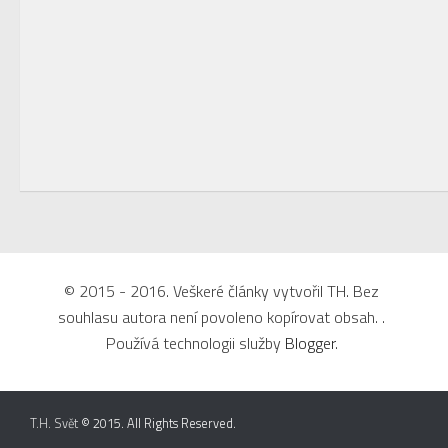
© 2015 - 2016. Veškeré články vytvořil TH. Bez
souhlasu autora není povoleno kopírovat obsah. .
Používá technologii služby
Blogger
.
Cookie Consent plugin for the EU cookie l
T.H. Svět
© 2015. All Rights Reserved.