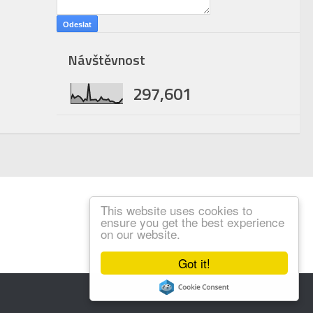
Návštěvnost
297,601
This website uses cookies to
ensure you get the best experience
on our website.
Got it!
Created by
ThemeXpose