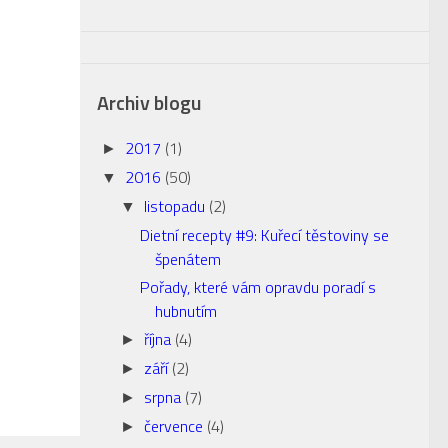
Archiv blogu
2017
(1)
►
2016
(50)
▼
listopadu
(2)
▼
Dietní recepty #9: Kuřecí těstoviny se
špenátem
Pořady, které vám opravdu poradí s
hubnutím
října
(4)
►
září
(2)
►
srpna
(7)
►
července
(4)
►