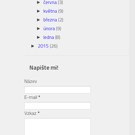
června
(3)
►
května
(9)
►
března
(2)
►
února
(9)
►
ledna
(8)
►
2015
(26)
►
Napište mi!
Název
E-mail
*
Vzkaz
*