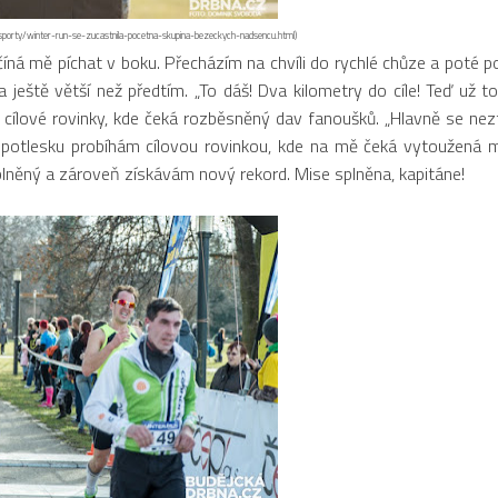
i-sporty/winter-run-se-zucastnila-pocetna-skupina-bezeckych-nadsencu.html)
á mě píchat v boku. Přecházím na chvíli do rychlé chůze a poté po
a ještě větší než předtím. „To dáš! Dva kilometry do cíle! Teď už t
 cílové rovinky, kde čeká rozběsněný dav fanoušků. „Hlavně se nezt
potlesku probíhám cílovou rovinkou, kde na mě čeká vytoužená m
něný a zároveň získávám nový rekord. Mise splněna, kapitáne!