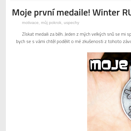
Moje první medaile! Winter 
motivace
,
můj pokrok
,
uspechy
Získat medaili za běh. Jeden z mých velkých snů se mi spl
bych se s vámi chtěl podělit o mé zkušenosti z tohoto závod