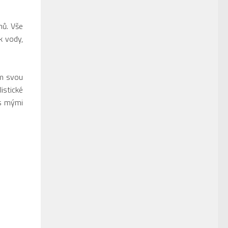
nů. Vše
k vody,
em svou
istické
 s mými