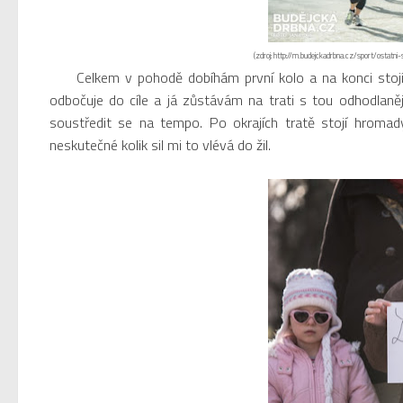
(zdroj: http://m.budejckadrbna.cz/sport/ostatn
Celkem v pohodě dobíhám první kolo a na konci stojí sl
odbočuje do cíle a já zůstávám na trati s tou odhodlanějš
soustředit se na tempo. Po okrajích tratě stojí hromady 
neskutečné kolik sil mi to vlévá do žil.