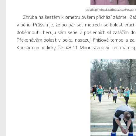
(zdroj: http://m.budejckadrbna.cz/sport/ostatn
Zhruba na šestém kilometru ovšem přichází zádrhel. Začín
v běhu. Průšvih je, že po pár set metrech se bolest vrací 
doběhnout!", hecuju sám sebe. Z posledních sil zatáčím do
Překonávám bolest v boku, nasazuji finišové tempo a za 
Koukám na hodinky, čas 48:11. Mnou stanový limit mám spl