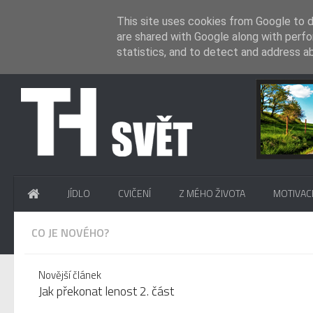
This site uses cookies from Google to de
are shared with Google along with perfo
statistics, and to detect and address a
.
JÍDLO
CVIČENÍ
Z MÉHO ŽIVOTA
MOTIVAC
CO JE NOVÉHO?
Novější článek
Jak překonat lenost 2. část