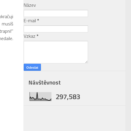
Název
kračuji
E-mail
*
o musíš
rapni!"
Vzkaz
*
edaile.
Návštěvnost
297,583