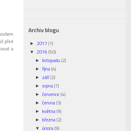
Archiv blogu
 ovšem
yž před
2017
(1)
►
lovat a
2016
(50)
▼
listopadu
(2)
►
října
(4)
►
září
(2)
►
srpna
(7)
►
července
(4)
►
června
(3)
►
května
(9)
►
března
(2)
►
února
(9)
▼