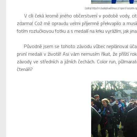
(zdroj: http://m.budejckadrbna.cz/sport/ostatni
V cíli čeká kromě jiného občerstvení v podobě vody, cit
zdarma! Což mě opravdu velmi příjemně překvapilo a musím
fotím rozlučkovou fotku a s medailí na krku vyrážím, jak ji
Původně jsem se tohoto závodu vůbec neplánoval účastnit
první medaili v životě! Asi vám nemusím říkat, že příští r
závody ve středních a jižních čechách. Color run, půlmarat
čtenáři?