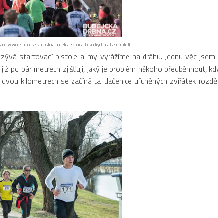
i-sporty/winter-run-se-zucastnila-pocetna-skupina-bezeckych-nadsencu.html)
á startovací pistole a my vyrážíme na dráhu. Jednu věc jsem
již po pár metrech zjišťuji, jaký je problém někoho předběhnout, kd
h dvou kilometrech se začíná ta tlačenice ufuněných zvířátek rozdě