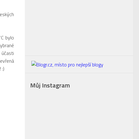
Českých
°C bylo
vybrané
 účasti
tevřená
 :)
Můj Instagram