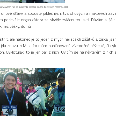
-sporty/winter-run-se-zucastnila-pocetna-skupina-bezeckych-nadsencu.html)
ronové šťávy a spousty jablečných, tvarohových a makových závi
 pochválit organizátory za skvěle zvládnutou akci. Dávám si šále
nak než pěšky, domů.
, ale nakonec je to jeden z mých nejlepších zážitků a získal js
ok jdu znovu. :) Mezitím mám naplánované všemožné běžecké, či cykl
on, Cyklotulák, to je jen pár z nich. Uvidím se na některém z nich