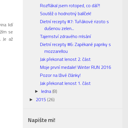
Rozflákal jsem rotoped, co dál?!
Soutěž o hodnotný balíček!
Dietní recepty #7: Tuňákové rizoto s
na lidí
dušenou zelen...
ažím se
Tajemství zdravého mlsání
. Je až
Dietní recepty #6: Zapékané papriky s
mozzarellou
Jak překonat lenost 2. část
Moje první medaile! Winter RUN 2016
Pozor na lživé články!
Jak překonat lenost 1. část
ledna
(8)
►
2015
(26)
►
Napište mi!