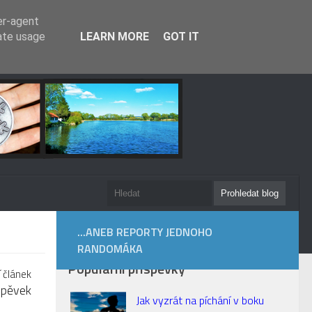
er-agent
rate usage
LEARN MORE
GOT IT
...ANEB REPORTY JEDNOHO
RANDOMÁKA
Populární příspěvky
í článek
íspěvek
Jak vyzrát na píchání v boku