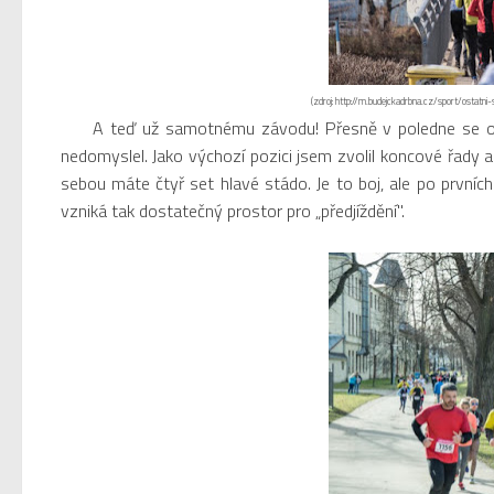
(zdroj: http://m.budejckadrbna.cz/sport/ostatn
A teď už samotnému závodu! Přesně v poledne se ozýv
nedomyslel. Jako výchozí pozici jsem zvolil koncové řady a 
sebou máte čtyř set hlavé stádo. Je to boj, ale po prvníc
vzniká tak dostatečný prostor pro „předjíždění".