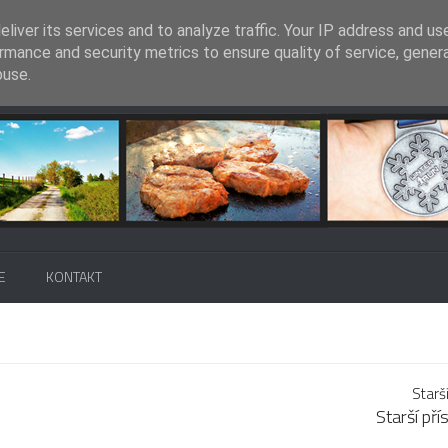
liver its services and to analyze traffic. Your IP address and us
rmance and security metrics to ensure quality of service, gene
buse.
E
KONTAKT
Starš
Starší př