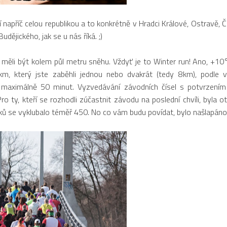
apříč celou republikou a to konkrétně v Hradci Králové, Ostravě, 
Budějického
, jak se u nás říká. ;)
li být kolem půl metru sněhu. Vždyť je to Winter run! Ano, +10
m, který jste zaběhli jednou nebo dvakrát (tedy 8km), podle 
su maximálně 50 minut. Vyzvedávání závodních čísel s potvrzením
o ty, kteří se rozhodli zúčastnit závodu na poslední chvíli, byla o
ků se vyklubalo téměř 450. No co vám budu povídat, bylo našlapáno!