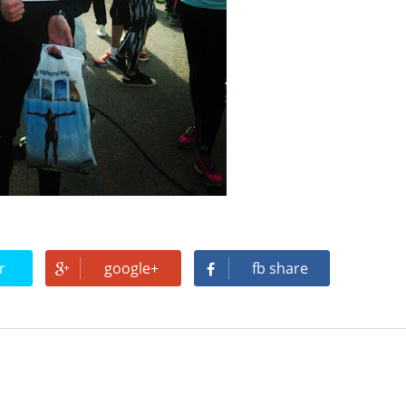
r
google+
fb share