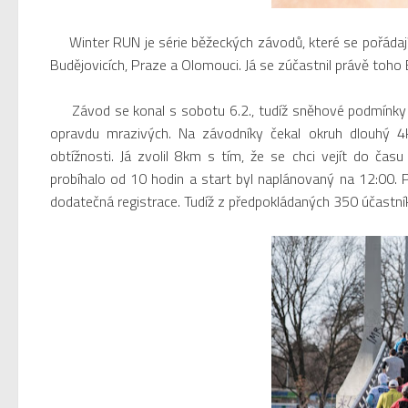
Winter RUN je série běžeckých závodů, které se pořádají n
Budějovicích, Praze a Olomouci. Já se zúčastnil právě toho
Závod se konal s sobotu 6.2., tudíž sněhové podmínky mě
opravdu mrazivých. Na závodníky čekal okruh dlouhý 4k
obtížnosti. Já zvolil 8km s tím, že se chci vejít do ča
probíhalo od 10 hodin a start byl naplánovaný na 12:00. Pr
dodatečná registrace. Tudíž z předpokládaných 350 účastní