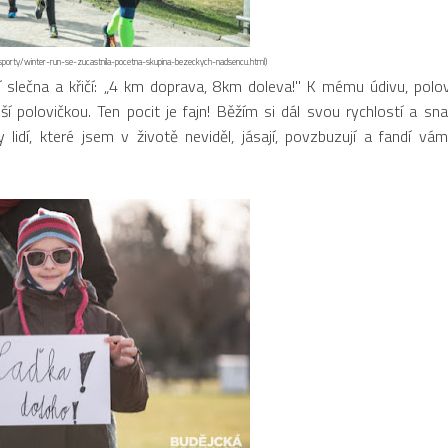
i-sporty/winter-run-se-zucastnila-pocetna-skupina-bezeckych-nadsencu.html)
ečna a křičí: „4 km doprava, 8km doleva!" K mému údivu, polovi
í polovičkou. Ten pocit je fajn! Běžím si dál svou rychlostí a sn
lidí, které jsem v životě neviděl, jásají, povzbuzují a fandí vám