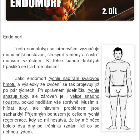
Endomorf
Tento somatotyp se především vyznačuje
mohutnější postavou, širokými rameny a často i
menším vzrůstem. K téhle bandě kulatých
trpaslíků se i já hrdě hlásím!
Jako endomorf
rychle nabírám svalovou
hmotu
a výsledky ze cvičení se tak projevují již
po pár týdnech. Při správném jídelníčku
rychle
shazuji tuky
, ale zároveň je i
velice snadno
tloustnu
, pokud nedělám vše správně. Musím si
hlídat tuky, ale hlavním problémem jsou
sacharidy! Příjemným bonusem je celkem rychlá
regenerace, kdy se mi nestává, že by mě něco
bolelo dva dny po tréninku (znám lidi co se
nehnou týden).