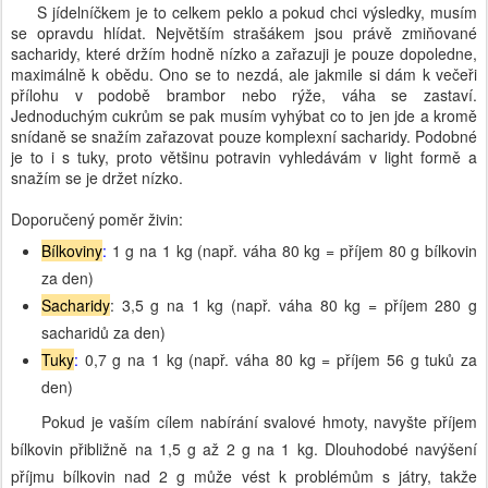
S jídelníčkem je to celkem peklo a pokud chci výsledky, musím
se opravdu hlídat. Největším strašákem jsou právě zmiňované
sacharidy, které držím hodně nízko a zařazuji je pouze dopoledne,
maximálně k obědu. Ono se to nezdá, ale jakmile si dám k večeři
přílohu v podobě brambor nebo rýže, váha se zastaví.
Jednoduchým cukrům se pak musím vyhýbat co to jen jde a kromě
snídaně se snažím zařazovat pouze komplexní sacharidy. Podobné
je to i s tuky, proto většinu potravin vyhledávám v light formě a
snažím se je držet nízko.
Doporučený poměr živin:
Bílkoviny
:
1 g na 1 kg
(např. váha 80 kg = příjem 80 g bílkovin
za den)
Sacharidy
:
3,5 g na 1 kg (
např. váha 80 kg = příjem 280 g
sacharidů za den)
Tuky
:
0,7 g na 1 kg
(
např. váha 80 kg = příjem 56 g tuků za
den)
Pokud je vaším cílem nabírání svalové hmoty, navyšte příjem
bílkovin přibližně na 1,5 g až 2 g na 1 kg. Dlouhodobé navýšení
příjmu bílkovin nad 2 g může vést k problémům s játry, takže