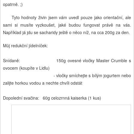
opatrně. ;)
Tyto hodnoty živin jsem vám uvedl pouze jako orientační, ale
sami si musíte vyzkoušet, jaké budou fungovat právě na vás.
Například já jdu se sacharidy ještě o něco níž, na cca 200g za den.
Můj redukční jídelníček:
Snídaně: 150g
ovesné vločky Master Crumble s
ovocem (koupíte v Lidlu)
- vločky smíchejte s bílým jogurtem nebo
zalijte horkou vodou a nechte chvíli odstát
Dopolední svačina: 60g celozrnná kaiserka (1 kus)