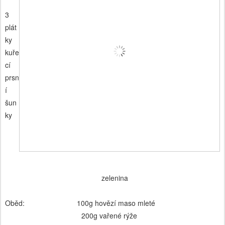
3
plát
ky
kuře
cí
prsn
í
šun
ky
zelenina
Oběd: 100g hovězí maso mleté
200g vařené rýže