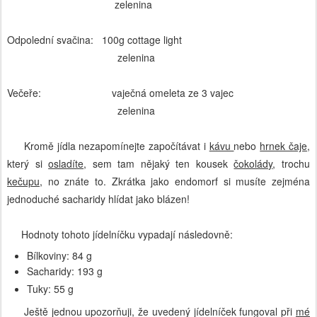
zelenina
Odpolední svačina: 100g cottage light
zelenina
Večeře: vaječná omeleta ze 3 vajec
zelenina
Kromě jídla nezapomínejte započítávat i
kávu
nebo
hrnek čaje
,
který si
osladíte
, sem tam nějaký ten kousek
čokolády
, trochu
kečupu
, no znáte to. Zkrátka jako endomorf si musíte zejména
jednoduché sacharidy hlídat jako blázen!
Hodnoty tohoto jídelníčku vypadají následovně:
Bílkoviny: 84 g
Sacharidy: 193 g
Tuky: 55 g
Ještě jednou upozorňuji, že uvedený jídelníček fungoval při
mé