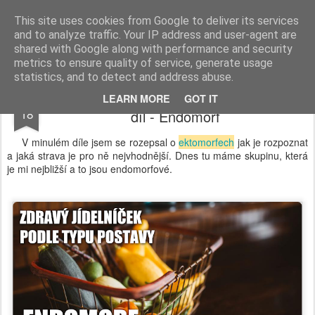
T.H. Svět
This site uses cookies from Google to deliver its services
and to analyze traffic. Your IP address and user-agent are
shared with Google along with performance and security
metrics to ensure quality of service, generate usage
statistics, and to detect and address abuse.
Zdravý jídelníček podle typu postavy: 2.
MAY
LEARN MORE
GOT IT
18
díl - Endomorf
V minulém díle jsem se rozepsal
o
ektomorfech
jak je rozpoznat
a jaká strava je pro ně nejvhodnější. Dnes tu máme skupinu, která
je mi nejbližší a to jsou endomorfové.