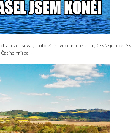
xtra rozepisovat, proto vám úvodem prozradím, že vše je focené v
 Čapího hnízda.