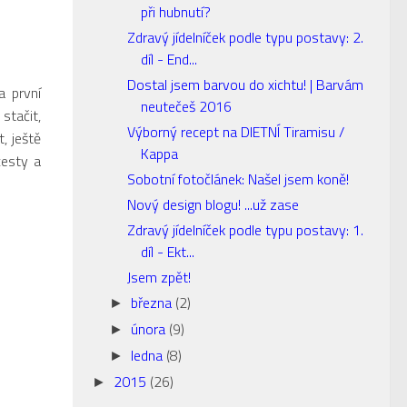
při hubnutí?
Zdravý jídelníček podle typu postavy: 2.
díl - End...
Dostal jsem barvou do xichtu! | Barvám
 první
neutečeš 2016
stačit,
Výborný recept na DIETNÍ Tiramisu /
, ještě
Kappa
cesty a
Sobotní fotočlánek: Našel jsem koně!
Nový design blogu! ...už zase
Zdravý jídelníček podle typu postavy: 1.
díl - Ekt...
Jsem zpět!
března
(2)
►
února
(9)
►
ledna
(8)
►
2015
(26)
►