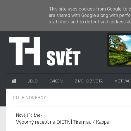
This site uses cookies from Google to de
are shared with Google along with perfo
statistics, and to detect and address a
.
JÍDLO
CVIČENÍ
Z MÉHO ŽIVOTA
MOTIVAC
CO JE NOVÉHO?
Novější článek
Výborný recept na DIETNÍ Tiramisu / Kappa