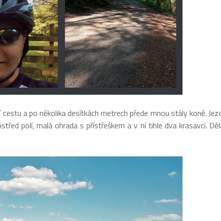
cestu a po několika desítkách metrech přede mnou stály koně. Jezd
ostřed polí, malá ohrada s přístřeškem a v ní tihle dva krasavci. Dě