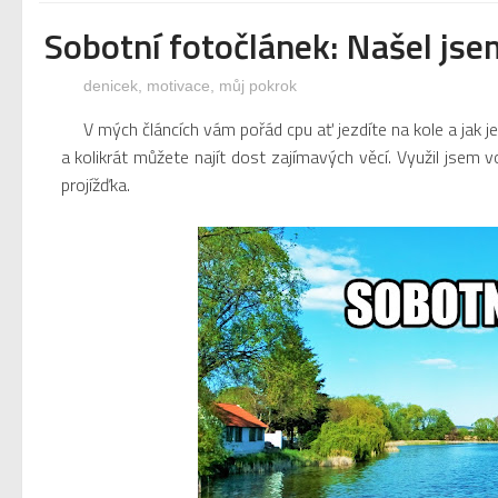
Sobotní fotočlánek: Našel jse
denicek
,
motivace
,
můj pokrok
V mých článcích vám pořád cpu ať jezdíte na kole a jak je to 
a kolikrát můžete najít dost zajímavých věcí. Využil jsem 
projížďka.