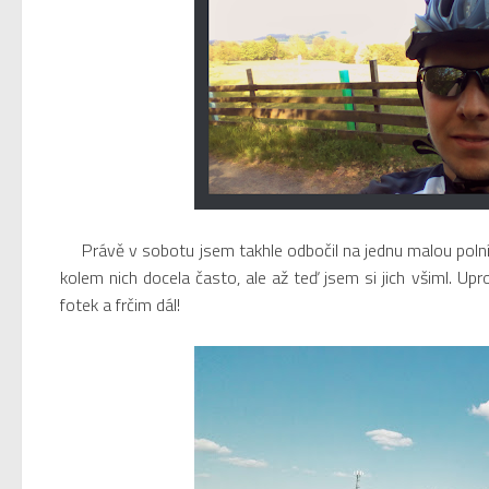
Právě v sobotu jsem takhle odbočil na jednu malou polní 
kolem nich docela často, ale až teď jsem si jich všiml. Upr
fotek a frčim dál!