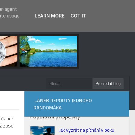
er-agent
rate usage
LEARN MORE
GOT IT
...ANEB REPORTY JEDNOHO
RANDOMÁKA
Populární příspěvky
í článek
už zase
Jak vyzrát na píchání v boku