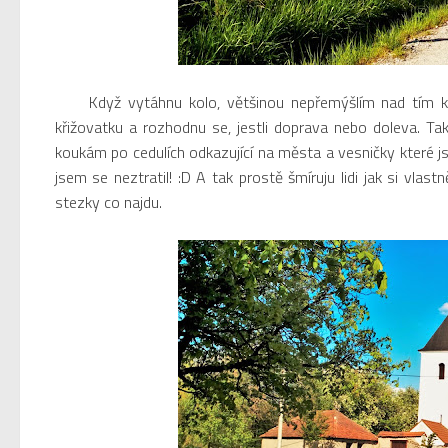
Když vytáhnu kolo, většinou nepřemýšlím nad tím kam
křižovatku a rozhodnu se, jestli doprava nebo doleva. Tak
koukám po cedulích odkazující na města a vesničky které 
jsem se neztratil! :D A tak prostě šmíruju lidi jak si vlas
stezky co najdu.