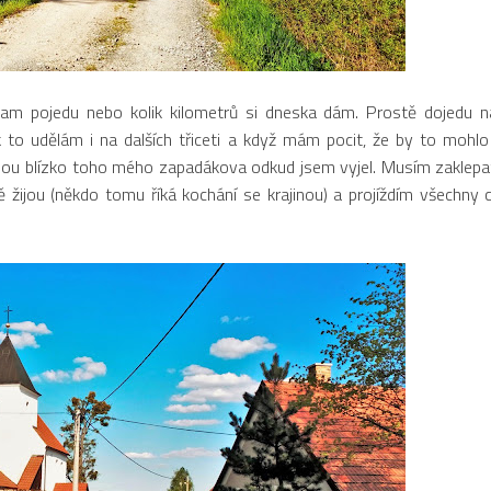
 pojedu nebo kolik kilometrů si dneska dám. Prostě dojedu na
 to udělám i na dalších třiceti a když mám pocit, že by to mohlo 
jsou blízko toho mého zapadákova odkud jsem vyjel. Musím zaklepat
tně žijou (někdo tomu říká kochání se krajinou) a projíždím všechny 